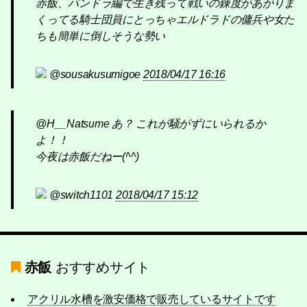
赤飯、パンドラ編で生き残って戦いの錬度があがりま
くってる騎士団員にとっちゃエルドラドの傭兵や女た
ちも簡単に倒しそうな勢い
@sousakusumigoe
2018/04/17 16:16
@H__Natsume あ？ これが騒がずにいられるか
よ！！
今夜は赤飯だねー(^^)
@switch1101
2018/04/17 15:12
赤飯
おすすめサイト
アクリル水槽を激安価格で販売しているサイトです