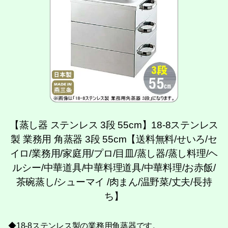
【蒸し器 ステンレス 3段 55cm】18-8ステンレス
製 業務用 角蒸器 3段 55cm【送料無料/せいろ/セ
イロ/業務用/家庭用/プロ/目皿/蒸し器/蒸し料理/ヘ
ルシー/中華道具/中華料理道具/中華料理/お赤飯/
茶碗蒸し/シューマイ /肉まん/温野菜/丈夫/長持
ち】
◆18-8ステンレス製の業務用角蒸器です。