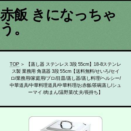
赤飯 きになっちゃ
う。
TOP
＞ 【蒸し器 ステンレス 3段 55cm】18-8ステンレ
ス製 業務用 角蒸器 3段 55cm【送料無料/せいろ/セイ
ロ/業務用/家庭用/プロ/目皿/蒸し器/蒸し料理/ヘルシー/
中華道具/中華料理道具/中華料理/お赤飯/茶碗蒸し/シュ
ーマイ /肉まん/温野菜/丈夫/長持ち】