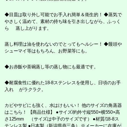
◆目皿は取り外し可能でお手入れ簡単＆衛生的！ ◆蒸気で
やさしく温めて、素材の持ち味を引き出しながら、ふっく
ら 蒸し上がります。
蒸し料理は油を使わないのでとってもヘルシー！ ◆饅頭や
シューマイ等はもちろん、お野菜等にも。
◆お赤飯や茶碗蒸し等の蒸し物にも最適です。
◆耐腐食性に優れた18-8ステンレスを使用し、日頃のお手
入れ がラクラク。
カビやサビにも強く、水はけもいい！ 他のサイズの角蒸器
はこちら！ 【商品仕様】 ●サイズ/約外寸縦550×横550×高
さ125mm （サイズは中子のサイズです） ●材質/18-8ス
テンレス製 ●日本製（新潟県燕三条） ※メーカーに在庫が